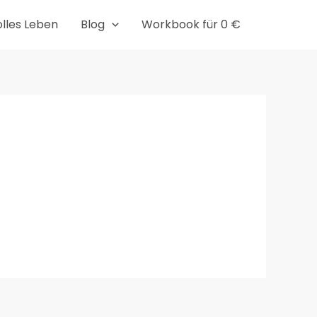
olles Leben
Blog
Workbook für 0 €